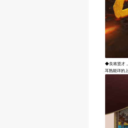
◆良将贤才
耳熟能详的