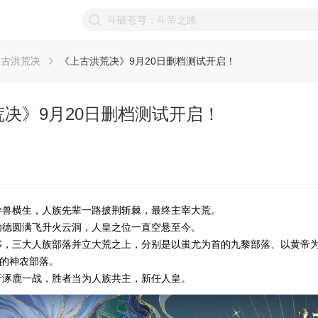
上古洪荒决
《上古洪荒决》9月20日删档测试开启！
决》9月20日删档测试开启！
异兽横生，人族先辈一路披荆斩棘，最终主宰大荒。
功德圆满飞升火云洞，人皇之位一直空悬至今。
移，三大人族部落并立大荒之上，分别是以蚩尤为首的九黎部落、以黄帝
的神农部落。
于涿鹿一战，胜者当为人族共主，新任人皇。