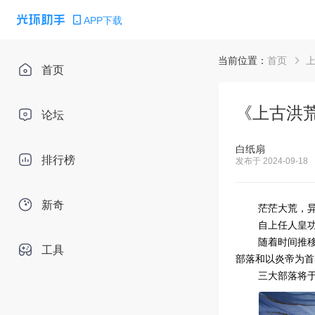
APP下载
当前位置：
首页
首页
《上古洪荒
论坛
白纸扇
排行榜
发布于 2024-09-18
新奇
茫茫大荒，
自上任人皇
随着时间推
工具
部落和以炎帝为首
三大部落将