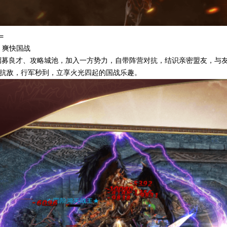
=
，爽快国战
招募良才、攻略城池，加入一方势力，自带阵营对抗，结识亲密盟友，与
抗敌，行军秒到，立享火光四起的国战乐趣。