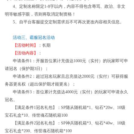
4
、定制名称限定
1-8字以内，内容不得包含辱骂、政治、非文
明等敏感字眼，否则将取消定制资格！
5
、自平台客服提交定制需求后不可再次更改内容相关信息。
活动
三
、霸服冠名活动
【活动时间】
：长期
【活动内容】
：
申请条件
1：开服首位累计充值达1000元（实付）的玩家即可申
请冠名（保护期3日）；
申请条件
2：超过冠名玩家且总充值达2000元（实付）可获得服
务器更名权（超出保护期才能更名）；
申请条件
3：首位累计充值达4000元（实付）的玩家可申请永久
冠名。
【满足条件
1冠名礼包】：SP随从随机箱*1、钻石*20w、10级
宝石礼盒*10、传世魂石随机箱100
【满足条件
2冠名礼包】：SP神兵随机箱*3、钻石*40w、10级
宝石礼盒*200、传世魂石随机箱*100