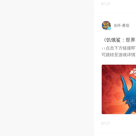
07-23
光环-番茄
《饥饿鲨：世界
↓↓点击下方链接
可跳转至游戏详情
日揭晓！大家
07-17