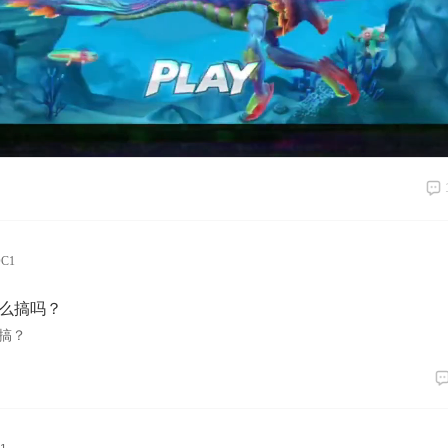
00:02
02:22
C1
么搞吗？
搞？