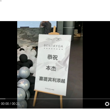
1
00:00
/
00:21