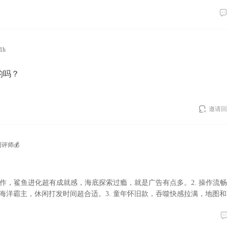
1h
的吗？
邀请回
测评师💰
压神作，鲨鱼进化超有成就感，海底探索过瘾，就是广告有点多。2. 操作流
海洋霸主，休闲打发时间超合适。3. 童年怀旧款，吞噬快感拉满，地图