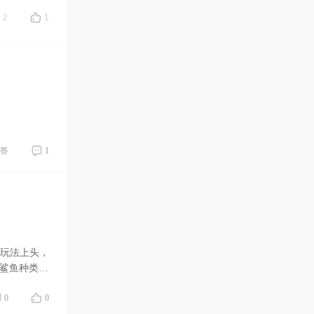
2
1
答
1
畅玩法上头，
和鲨鱼种类丰
0
0