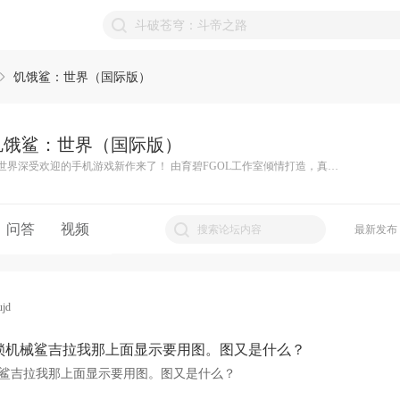
饥饿鲨：世界（国际版）
饥饿鲨：世界（国际版）
全世界深受欢迎的手机游戏新作来了！ 由育碧FGOL工作室倾情打造，真3D立体画面，家用游戏机品质的手游大作全面启航！ 全新的几十种鲨鱼，将在前所未有的开放式世界进行生存挑战！ 现在就出发，在海洋世界的食物链中再次超越你的极限吧！ 33 种鲨鱼 有 8 种不同级别与大小的鲨鱼任你挑选，包含最有名的海洋掠食者：大白鲨！ 超级大开放式世界 探索优美的太平洋岛屿、冰冷的北极海域、异国阿拉伯海还有现在的中南海，一个充满新鲜无知猎物的热闹都会海域！ 把眼睛睁大 体验无与伦比的美艳 3D 海底世界与疯狂喂食的世界！ 看哪只最饿的可以存活最久 在水里充满着超过百种各式各样的生物！吃或是被吃...鲸鱼、潜水艇还有那些无知的游客！ 超酷的鲨鱼道具 升级你的鲨鱼装上超酷的装备，要大力一点、游快一点更饿一点！每只鲨鱼都需要、耳机、雨伞还有超炫的喷射背包！ 超级造型 用独特造型自订你的掠食者！这些超酷外观不只能解放你内在鲨鱼的个性，还能使你的属性达到最大值！ 疯狂任务与凶猛魔王 挑战超过 20 种不同样的任务包含最高分挑战、狩猎还有传奇的魔王大战！ 热心狩猎宠物 鲨鱼宝宝、鲸鱼、章鱼甚至是白头鹰都有特殊能力增加你的体力、分数还有更多！ 惊喜的美食方案 解放你天生猎人的潜能：超级大模式、冲刺、爆炸、催眠还有更多！ 灭绝模式 逃离深渊，拯救即将遭到毁灭的世界。有恃无恐！启用顶级鲨鱼的能力，在海洋中怒掀波滔。
问答
视频
最新发布
jd
锁机械鲨吉拉我那上面显示要用图。图又是什么？
鲨吉拉我那上面显示要用图。图又是什么？