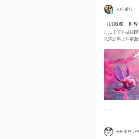
光环-番茄
《饥饿鲨：世界》 
↓↓点击下方链接即可
光环助手上的更新
07-08
光环用户_7WC