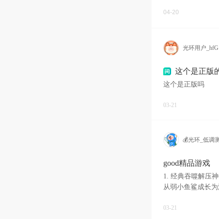
04-20
光环用户_hfG
这个是正版
这个是正版吗
03-21
💰光环_低调
good精品游戏
1. 经典吞噬解
从弱小鱼鲨成长为
富，唯一
03-21