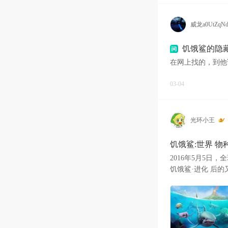
威龙a0UtZqN
饥饿鲨的隐藏
在网上找的，到他
03-04
光环小王
饥饿鲨:世界 
2016年5月5日
饥饿鲨·进化 后