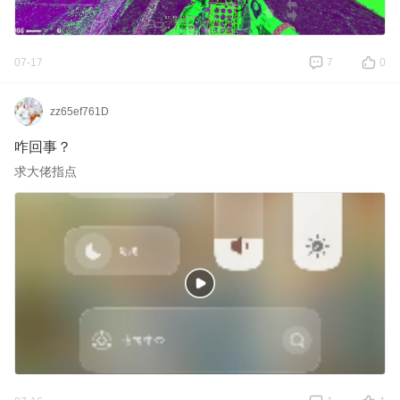
07-17
7
0
zz65ef761D
咋回事？
求大佬指点