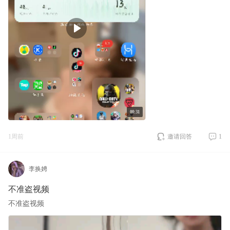
00:31
1周前
邀请回答
1
李换娉
不准盗视频
不准盗视频