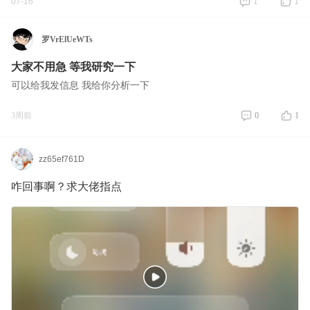
07-16
1
1
罗VrElUeWTs
大家不用急 等我研究一下
可以给我发信息 我给你分析一下
3周前
0
1
zz65ef761D
咋回事啊？求大佬指点