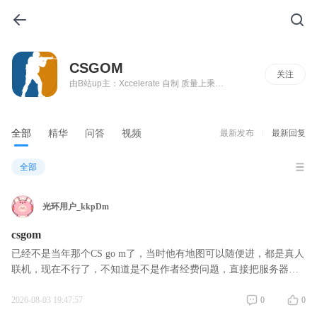
CSGOM
关注
由B站up主：Xccelerate 自制 质量上乘的单人自制的CSGO手游版，还原端游弹道，急停，投掷物等特效，使用UE4引擎制作，支持网络联机和房间搜索。 up主页链接：https://space.bilibili.com/2067228?spm_id_from=333.337.search-card.all.click
全部
精华
问答
视频
最新发布
最新回复
全部
光环用户_kkpDm
csgom
已经不是当年那个CS go m了，当时他有地图可以随便进，都是真人
联机，现在不行了，不知道是不是作者经费问题，直接把服务器关
了，也玩不了，当时那个CS go m是真好玩
2026-08-03 19:47:57
0
0