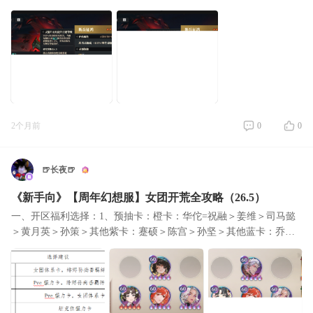
逼，但是触发条件为6次绝技，现版本sp孙尚香库库一顿射就减员
了，触发条件相对
2个月前
0
0
🍺长夜🍺
《新手向》【周年幻想服】女团开荒全攻略（26.5）
一、开区福利选择：1、预抽卡：橙卡：华佗=祝融＞姜维＞司马懿
＞黄月英＞孙策＞其他紫卡：蹇硕＞陈宫＞孙坚＞其他蓝卡：乔姝
＞其他2、开局6自选： 3、武将养成礼包：祝融4、签到赠送幻想服
神将自选：祝融5、