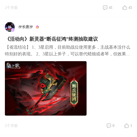
2个月前
41
45
🍺长夜🍺
《活动向》新灵器“断岳征鸿”终测抽取建议
【省流结论】 1、3星启用，目前助战位使用更多，主战基本没什么
特别好的表现。 2、3星以上斧子，可以替代蜡烛或者琴，但效果并
没有什么质变。 3、目前整体优先级：1星全图鉴＞3星潇湘＞3星九
黎＞3星蜡烛
2个月前
0
1