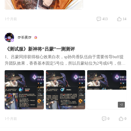
1个月前
413
14
🍺长夜🍺
《测试服》新神将“吕蒙”一测测评
1、吕蒙同排获得核心效果白衣，sp孙尚香队伍由于需要传导buff提
升团队效果，香香基本固定5号位，所以吕蒙站位为2号或6号，但同
时白衣需要前排有人存活，才能持续不退出，所以站位上格外需要
注意，全吃满需
+2
1个月前
0
0