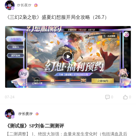
🍺长夜🍺
《三幻2枭之歌》盛夏幻想服开局全攻略（26.7）
07-24
0
0
🍺长夜🍺
《测试服》SP刘备二测测评
【二测调整】 1、绝技大加强：血量未发生变化时（包括满血及后