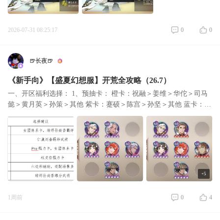
2026-07-31 08:25:17
0
0
🍺长夜🍺
《新手向》【盛夏幻想服】开荒全攻略（26.7）
一、开区福利选择： 1、预抽卡： 橙卡：祝融＞姜维＞华佗＞司马
懿＞黄月英＞孙策＞其他 紫卡：蹇硕＞陈宫＞孙坚＞其他 蓝卡：乔
姝＞其他 2、开局6自选： 3、武将养成礼包：祝融 4、签到赠送幻
想服神将自
+5
1周前
0
4