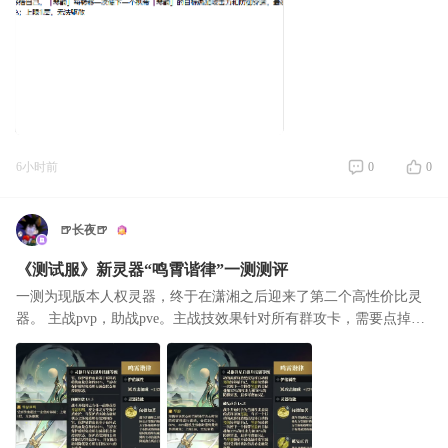
6小时前
0
0
🍺长夜🍺
《测试服》新灵器“鸣霄谐律”一测测评
一测为现版本人权灵器，终于在潇湘之后迎来了第二个高性价比灵
器。 主战pvp，助战pve。主战技效果针对所有群攻卡，需要点掉前
排获得琴瑟和鸣状态的武将的盾，才会对其他武将造成伤害，这个
盾有多少呢，6个武