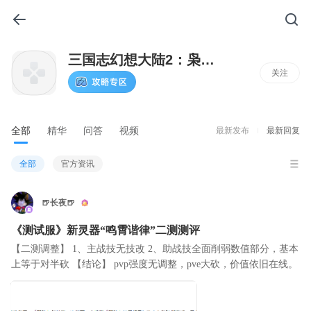
三国志幻想大陆2：枭之歌
关注
全部
精华
问答
视频
最新发布
最新回复
全部
官方资讯
🍺长夜🍺
《测试服》新灵器“鸣霄谐律”二测测评
【二测调整】 1、主战技无技改 2、助战技全面削弱数值部分，基本
上等于对半砍 【结论】 pvp强度无调整，pve大砍，价值依旧在线。