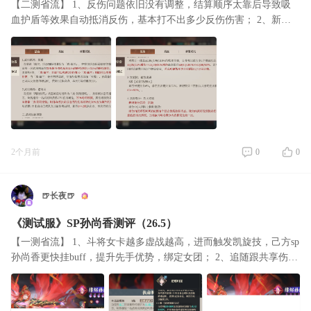
【二测省流】 1、反伤问题依旧没有调整，结算顺序太靠后导致吸
血护盾等效果自动抵消反伤，基本打不出多少反伤伤害； 2、新增
了祝融缘分，免控+免死，保证了sp孙尚香的站桩能力； 3、甄姬羁
绊，幽兰plus
2个月前
0
0
🍺长夜🍺
《测试服》SP孙尚香测评（26.5）
【一测省流】 1、斗将女卡越多虚战越高，进而触发凯旋技，己方sp
孙尚香更快挂buff，提升先手优势，绑定女团； 2、追随跟共享伤
害，类似幻1甄姬的怜悯，分摊伤害，提升女团整体坦度，女团迎来
了攻防真核；