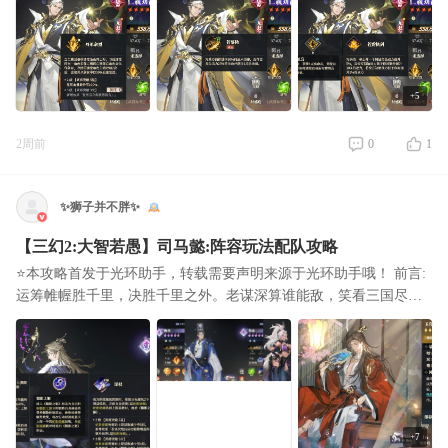
+5
2周前
0
1
✨狮子并不胖✨
【三幻2:大智若愚】司马懿:阵容玩法配队攻略
⭐本攻略首发于光环助手，转载需要声明来源于光环助手哦！ 前言:
运筹帷幄胜千里，决胜千里之外。老谋深算谁能敌，笑看三国尽归
晋。 大智若愚藏锋芒，卧薪尝胆待时机。哈喽(^_^)ノ！三幻2的朋
友们好，我是熬
+7