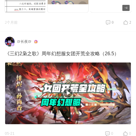
+4
2个月前
0
2
🍺长夜🍺
《三幻2枭之歌》周年幻想服女团开荒全攻略（26.5）
05-21
0
0