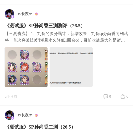
🍺长夜🍺
《测试服》SP孙尚香三测测评（26.5）
【三测省流】 1、刘备的缘分羁绊，新增效果，刘备sp孙尚香同列武
将，首次突破技0消耗且永久降低1回合cd，目前收益最大的是诸葛
果、诸葛亮及曹仁，新区可以上刘备开荒了。 但是问题也很明显，
就是由于sp孙
2个月前
0
0
🍺长夜🍺
《测试服》SP孙尚香二测（26.5）