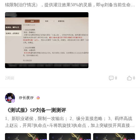
续限制治疗情况），提供灌注效果50%的灵盾，即sp刘备当前生命值
25%的灵盾。灵盾几乎可以等效于额外生命值，强制抬血对辅助职
业来说还是非常好
2周前
0
0
🍺长夜🍺
《测试服》SP刘备一测测评
1、新职业诸侯，限制一攻输出； 2、缘分直接忽略； 3、羁绊高战
上赵云，开局7执命点+斗将凯旋技3执命点，加上突破技开局直接获
得回合，高战开局执命技，搭配sp孙尚香，库库给对面射光就完事
儿了； 4、为