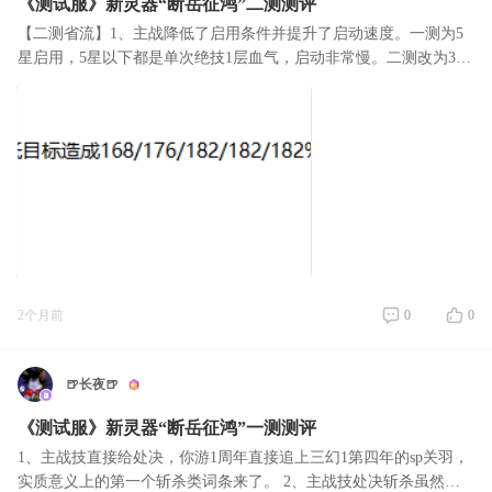
《测试服》新灵器“断岳征鸿”二测测评
【二测省流】1、主战降低了启用条件并提升了启动速度。一测为5
星启用，5星以下都是单次绝技1层血气，启动非常慢。二测改为3星
启用，3星开始单次绝技2层血气，满星改为单次绝技3层血气。2、
修改了助战技能描
2个月前
0
0
🍺长夜🍺
《测试服》新灵器“断岳征鸿”一测测评
1、主战技直接给处决，你游1周年直接追上三幻1第四年的sp关羽，
实质意义上的第一个斩杀类词条来了。 2、主战技处决斩杀虽然牛