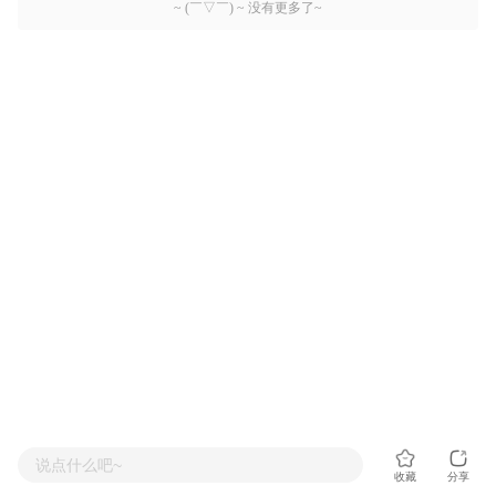
~ (￣▽￣) ~ 没有更多了~
说点什么吧~
收藏
分享