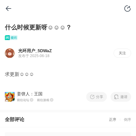
什么时候更新呀☺️☺️☺️？
光环用户_5DWaZ
关注
发布于 2025-06-18
求更新☺️☺️☺️
姜饼人：王国
分享
邀请
前往论坛
前往游戏
全部评论
正序
倒序