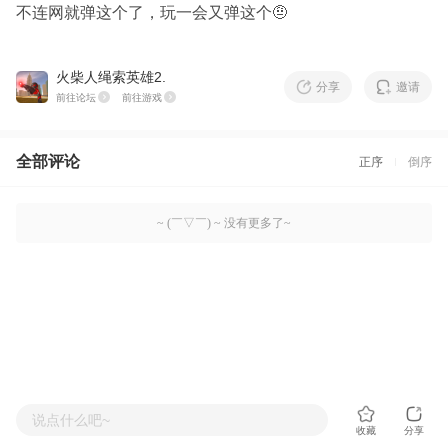
不连网就弹这个了，玩一会又弹这个🤨
火柴人绳索英雄2.
分享
邀请
前往论坛
前往游戏
全部评论
正序
倒序
~ (￣▽￣) ~ 没有更多了~
说点什么吧~
收藏
分享