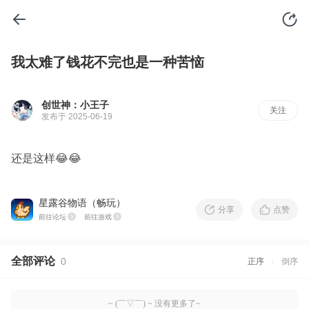
我太难了钱花不完也是一种苦恼
创世神：小王子
关注
发布于 2025-06-19
还是这样😂😂
星露谷物语（畅玩）
分享
点赞
前往论坛
前往游戏
全部评论
0
正序
倒序
~ (￣▽￣) ~ 没有更多了~