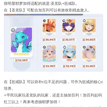
很明显耶梦加得适配的就是:圣党队+惩戒队。
在【圣党队】可配合加百列可以有效收割残血敌人。
在【惩戒队】可以弥补c位不足的问题，可作为惩戒的核心c
培养。
⭐平民玩家玩圣党队的玩家，还是主抽加百列！加百列起码
红三以上！再来考虑抽耶梦加得！