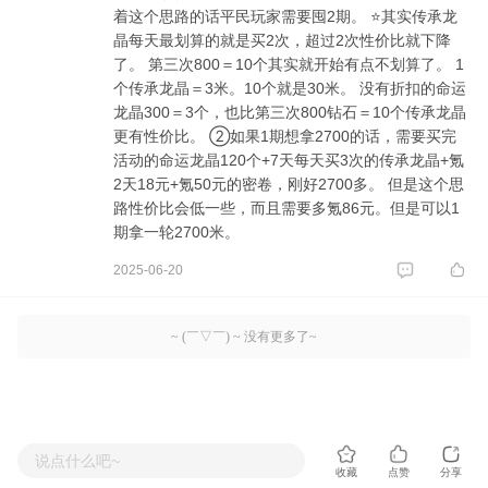
着这个思路的话平民玩家需要囤2期。 ⭐其实传承龙
晶每天最划算的就是买2次，超过2次性价比就下降
了。 第三次800＝10个其实就开始有点不划算了。 1
个传承龙晶＝3米。10个就是30米。 没有折扣的命运
龙晶300＝3个，也比第三次800钻石＝10个传承龙晶
更有性价比。 ②如果1期想拿2700的话，需要买完
活动的命运龙晶120个+7天每天买3次的传承龙晶+氪
2天18元+氪50元的密卷，刚好2700多。 但是这个思
路性价比会低一些，而且需要多氪86元。但是可以1
期拿一轮2700米。
2025-06-20
~ (￣▽￣) ~ 没有更多了~
说点什么吧~
收藏
点赞
分享