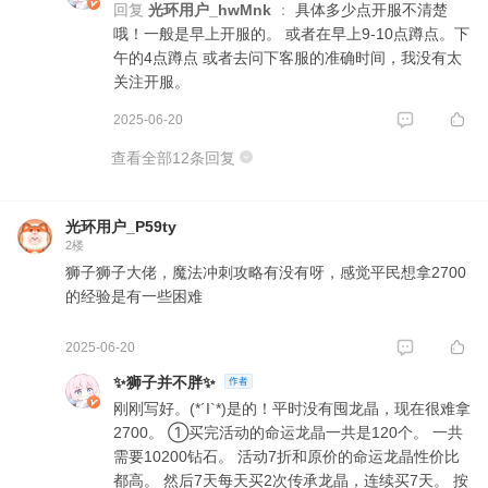
回复
光环用户_hwMnk
：
具体多少点开服不清楚
哦！一般是早上开服的。 或者在早上9-10点蹲点。下
午的4点蹲点 或者去问下客服的准确时间，我没有太
关注开服。
2025-06-20
查看全部12条回复
光环用户_P59ty
2楼
狮子狮子大佬，魔法冲刺攻略有没有呀，感觉平民想拿2700
的经验是有一些困难
2025-06-20
✨狮子并不胖✨
刚刚写好。(*´I`*)是的！平时没有囤龙晶，现在很难拿
2700。 ①买完活动的命运龙晶一共是120个。 一共
需要10200钻石。 活动7折和原价的命运龙晶性价比
都高。 然后7天每天买2次传承龙晶，连续买7天。 按