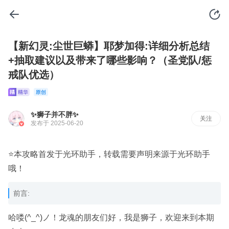
【新幻灵:尘世巨蟒】耶梦加得:详细分析总结
+抽取建议以及带来了哪些影响？（圣党队/惩
戒队优选）
✨狮子并不胖✨
关注
发布于 2025-06-20
⭐本攻略首发于光环助手，转载需要声明来源于光环助手
哦！
前言:
哈喽(^_^)ノ！龙魂的朋友们好，我是狮子，欢迎来到本期