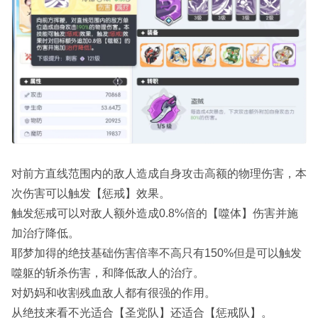
对前方直线范围内的敌人造成自身攻击高额的物理伤害，本
次伤害可以触发【惩戒】效果。
触发惩戒可以对敌人额外造成0.8%倍的【噬体】伤害并施
加治疗降低。
耶梦加得的绝技基础伤害倍率不高只有150%但是可以触发
噬躯的斩杀伤害，和降低敌人的治疗。
对奶妈和收割残血敌人都有很强的作用。
从绝技来看不光适合【圣党队】还适合【惩戒队】。