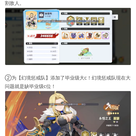
割敌人。
②为【幻境惩戒队】添加了毕业级大c！幻境惩戒队现在大
问题就是缺毕业级c位！