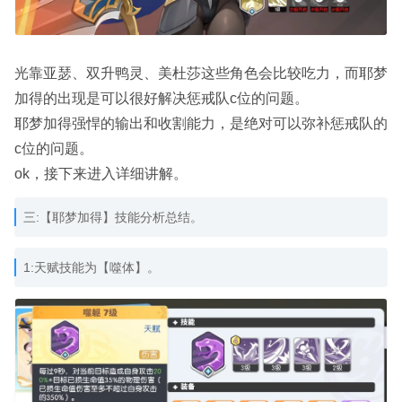
光靠亚瑟、双升鸭灵、美杜莎这些角色会比较吃力，而耶梦
加得的出现是可以很好解决惩戒队c位的问题。
耶梦加得强悍的输出和收割能力，是绝对可以弥补惩戒队的
c位的问题。
ok，接下来进入详细讲解。
三:【耶梦加得】技能分析总结。
1:天赋技能为【噬体】。