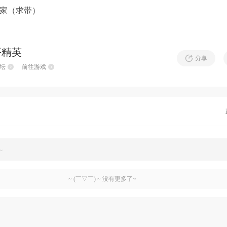
家（求带）
平精英
分享
坛
前往游戏
~
~ (￣▽￣) ~ 没有更多了~