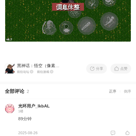
黑神话：悟空（像素版）
分享
点赞
前往论坛
前往游戏
全部评论
2
正序
倒序
光环用户_lkbAL
1楼
89分钟
2025-08-26