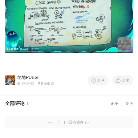
绝地PUBG
分享
点赞
前往论坛
前往游戏
全部评论
0
正序
倒序
~ (￣▽￣) ~ 没有更多了~