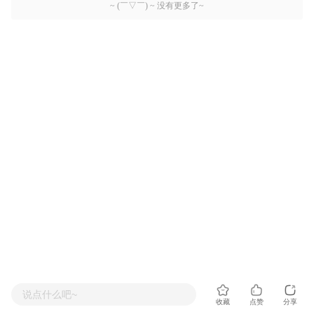
~ (￣▽￣) ~ 没有更多了~
说点什么吧~
收藏
点赞
分享