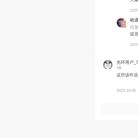
2025
晓
回
提
2025
光环用户_S
3楼
这些该咋选
2025-10-05