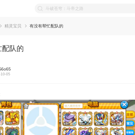
精灵宝贝
有没有帮忙配队的
忙配队的
6o65
10-05
连