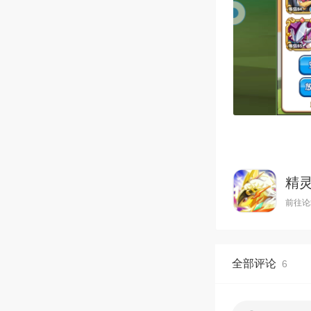
精
前往论
全部评论
6