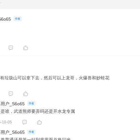
~
6o65
有垃圾山可以拿下去，然后可以上龙哥，火爆兽和妙蛙花
用户_S6o65
哥是谁，武道熊师要弄吗还是开水龙专属
-10-05
用户_S6o65
爆兽普通还是等一站到底里面兑换闪光