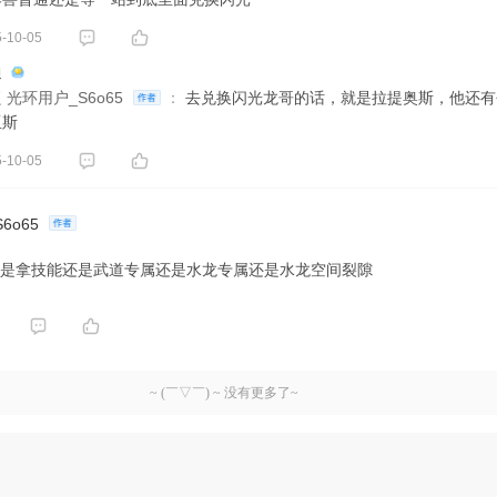
-10-05
通
复
光环用户_S6o65
：
去兑换闪光龙哥的话，就是拉提奥斯，他还有
亚斯
-10-05
6o65
是拿技能还是武道专属还是水龙专属还是水龙空间裂隙
~ (￣▽￣) ~ 没有更多了~