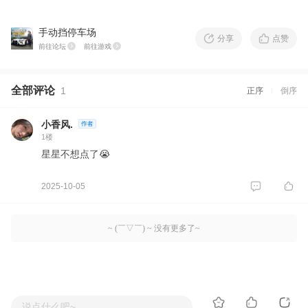
手动挡停车场
分享
点赞
前往论坛
前往游戏
全部评论
1
正序
倒序
小香风.
1楼
星星不想点了😭
2025-10-05
~ (￣▽￣) ~ 没有更多了~
说点什么吧~