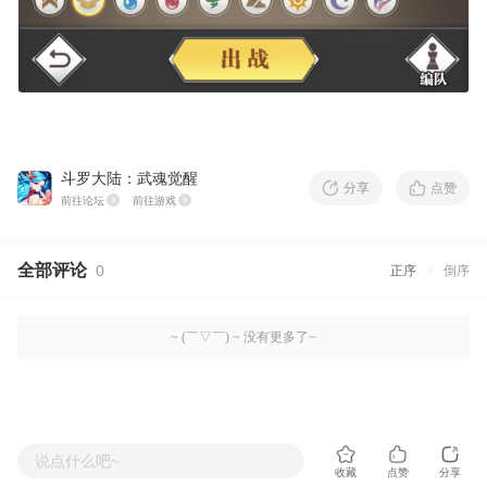
斗罗大陆：武魂觉醒
分享
点赞
前往论坛
前往游戏
全部评论
0
正序
倒序
~ (￣▽￣) ~ 没有更多了~
说点什么吧~
收藏
点赞
分享