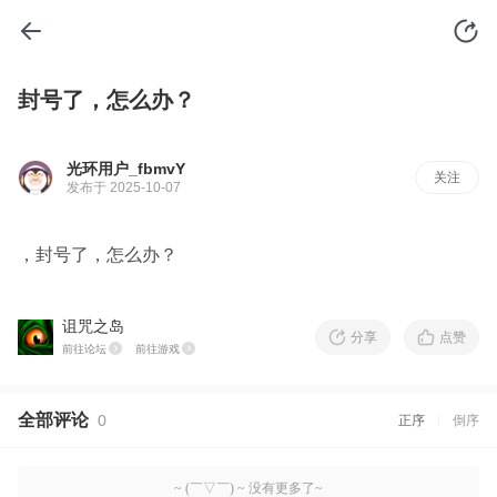
封号了，怎么办？
光环用户_fbmvY
关注
发布于 2025-10-07
，封号了，怎么办？
诅咒之岛
分享
点赞
前往论坛
前往游戏
全部评论
0
正序
倒序
~ (￣▽￣) ~ 没有更多了~