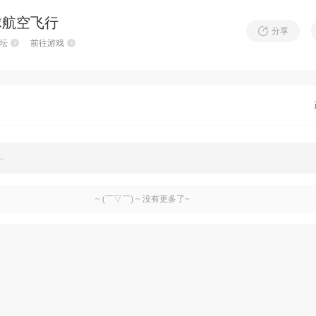
球航空飞行
分享
坛
前往游戏
~
~ (￣▽￣) ~ 没有更多了~