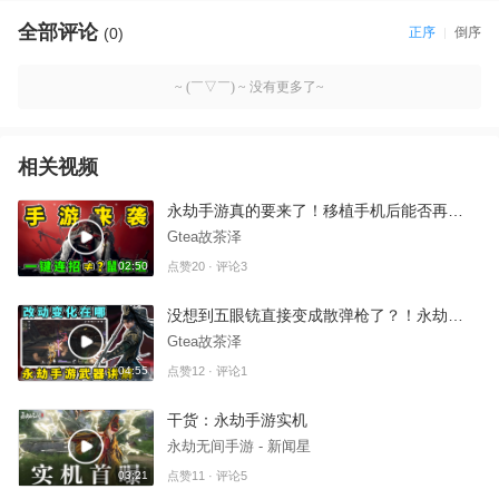
全部评论
(0)
正序
倒序
~ (￣▽￣) ~ 没有更多了~
相关视频
永劫手游真的要来了！移植手机后能否再创端游辉煌？
Gtea故茶泽
02:50
点赞20 · 评论3
没想到五眼铳直接变成散弹枪了？！永劫手游武器大盘点！
Gtea故茶泽
04:55
点赞12 · 评论1
干货：永劫手游实机
永劫无间手游 - 新闻星
03:21
点赞11 · 评论5