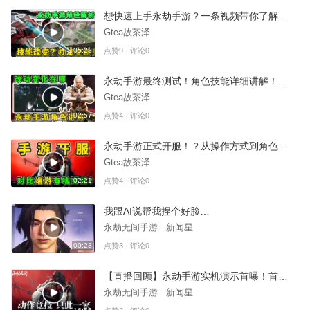
想快速上手永劫手游？一条视频带你了解手游目前所有角色～
Gtea故茶泽
05:28
点赞9 · 评论0
永劫手游最终测试！角色技能详细讲解！（上篇）
Gtea故茶泽
02:57
点赞4 · 评论0
永劫手游正式开服！？从操作方式到角色玩法全部焕然一新？
Gtea故茶泽
02:21
点赞4 · 评论0
我跟AI说帮我捏个好脸…
永劫无间手游 - 新闻星
00:23
点赞3 · 评论0
【直播回顾】永劫手游实机演示首曝！首测内容大公开
永劫无间手游 - 新闻星