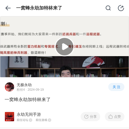
一窝蜂永劫加特林来了
无极永劫
关 注
粉丝4 · 2024-09-19
一窝蜂永劫加特林来了
永劫无间手游
分享
点赞
前往论坛
前往游戏