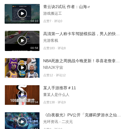
青云诀2试玩 作者：山海-r
游戏搬运工
04:10
点赞7 · 评论0
高清第一人称卡车驾驶模拟器，男人的快乐就这么简单
光游客栈
00:58
点赞183 · 评论8
NBA死敌之周挑战今晚更新！恭喜老詹拿下勇士！
NBA2K宇宙
00:14
点赞12 · 评论12
某人手游推荐＃11
董某人是什么人
01:34
点赞138 · 评论9
《白夜极光》PV公开「克娜莉梦游水之仙境」
光环资讯 - 二次元