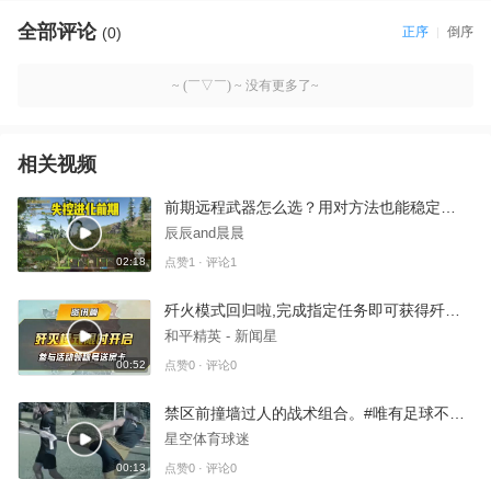
全部评论
(0)
正序
倒序
~ (￣▽￣) ~ 没有更多了~
相关视频
前期远程武器怎么选？用对方法也能稳定不翻车
辰辰and晨晨
02:18
点赞1 · 评论1
歼火模式回归啦,完成指定任务即可获得歼灭 式房卡和四排节专属歼火模式称号
和平精英 - 新闻星
00:52
点赞0 · 评论0
禁区前撞墙过人的战术组合。#唯有足球不可辜负
星空体育球迷
00:13
点赞0 · 评论0