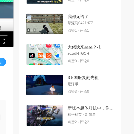
点赞1 · 评论0
我都无语了
草泥马0421d77
点赞1 · 评论1
大佬快来🙏🙏？-1
zc.adHTGCH
点赞0 · 评论0
注
3.5国服复刻先祖
是泽哦
点赞3 · 评论0
新版本超体对抗中，你“一定不要”做的几件事
和平精英 - 新闻星
点赞2 · 评论2