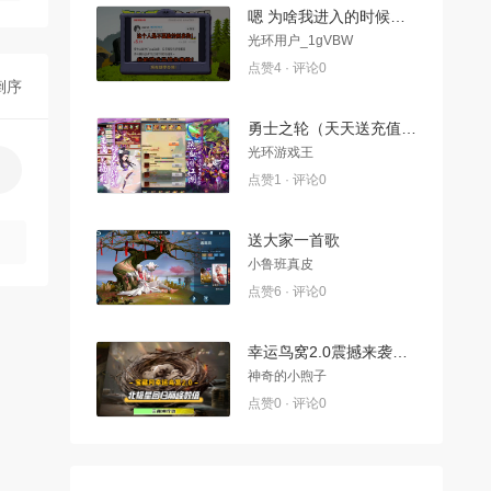
嗯 为啥我进入的时候总是有一个小问题？-1
光环用户_1gVBW
点赞4 · 评论0
倒序
勇士之轮（天天送充值）宣传视频
光环游戏王
点赞1 · 评论0
送大家一首歌
小鲁班真皮
点赞6 · 评论0
幸运鸟窝2.0震撼来袭！北极星将重新回归S5巅峰超模数值
神奇的小煦子
点赞0 · 评论0