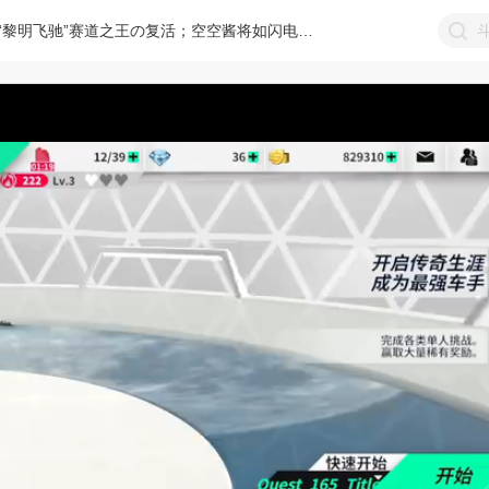
“黎明飞驰”赛道之王の复活；空空酱将如闪电般归来！