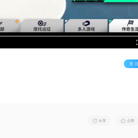
关 
分享
点赞