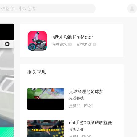
黎明飞驰 ProMotor
前往论坛
前往游戏
相关视频
足球经理的足球梦
光游客栈
点赞41 · 评论1
dnf手游0氙搬砖收益低怎么办?碳价走势如何?囤碳还是卖碳? dnf手游0氨党搬砖导师套、武器装扮、骨戒都有了，最近搬砖收 低怎么办?碳价走势怎么样?我该囤还是卖?后面泰拉怎么花?深渊究竟刷到什么程度合适?
苏离DNF