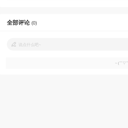
全部评论
(0)
说点什么吧~
~ (￣▽