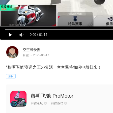
0:00
/
01:14
空空可爱捏
粉丝3 · 2025-06-17
“黎明飞驰”赛道之王の复活；空空酱将如闪电般归来！
原创
黎明飞驰 ProMotor
前往论坛
前往游戏