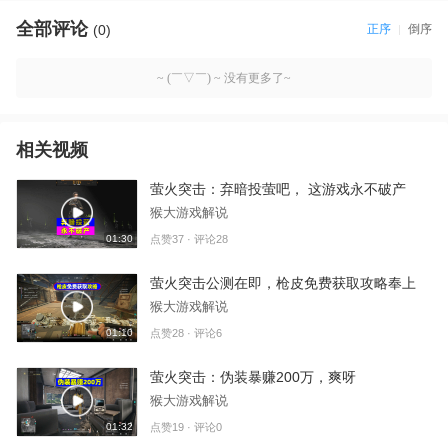
全部评论
(0)
正序
倒序
~ (￣▽￣) ~ 没有更多了~
相关视频
萤火突击：弃暗投萤吧， 这游戏永不破产
猴大游戏解说
01:30
点赞37 · 评论28
萤火突击公测在即，枪皮免费获取攻略奉上
猴大游戏解说
01:10
点赞28 · 评论6
萤火突击：伪装暴赚200万，爽呀
猴大游戏解说
01:32
点赞19 · 评论0