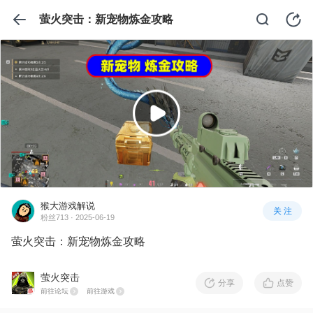
萤火突击：新宠物炼金攻略
猴大游戏解说
关 注
粉丝713 · 2025-06-19
萤火突击：新宠物炼金攻略
萤火突击
分享
点赞
前往论坛
前往游戏