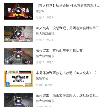
【萤火行动】玩法介绍 什么叫撤离游戏？这游戏难吗？
半梦6
02:08
点赞18 · 评论2
萤火突击：没想到吧，男团老大会跳科目三
猴大游戏解说
01:06
点赞17 · 评论1
萤火突击：首领面前单刀救队友
猴大游戏解说
02:21
点赞12 · 评论0
本周体验到两款射击热游《萤火突击》《星球：重启》，无双手游《极无双2》也开测了。
光游客栈
02:28
点赞8 · 评论0
萤火突击：绝密文件送路人，这反应笑死我了
猴大游戏解说