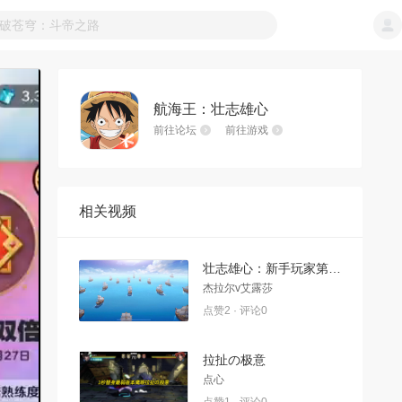
航海王：壮志雄心
前往论坛
前往游戏
相关视频
壮志雄心：新手玩家第一天玩法攻略教学
杰拉尔v艾露莎
点赞2 · 评论0
拉扯の极意
点心