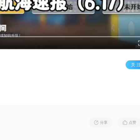
关 
分享
点赞