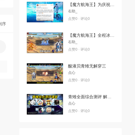
【魔方航海王】为庆祝航海王动画复播！官方决定与壮志雄心联动！
右助_
点赞0 · 评论0
倒序
【魔方航海王】全程冰冻？！青雉实战试玩！
右助_
点赞0 · 评论0
酸液贝青雉无解穿三
点心
点赞0 · 评论0
青雉全面综合测评 解答你对角色的所有疑惑 本期大家一起携手讨论 各位都是上手体验过的真实发言
点心
点赞0 · 评论0