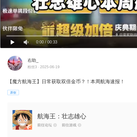
0:00
/
00:33
右助_
粉丝3 · 2025-06-19
【魔方航海王】日常获取双倍金币？！本周航海速报！
原创
航海王：壮志雄心
前往论坛
前往游戏