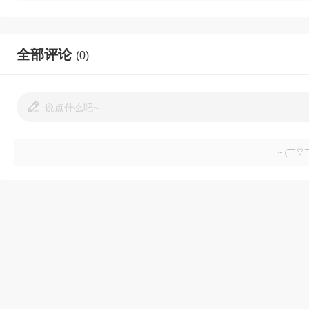
全部评论
(0)
说点什么吧~
~ (￣▽