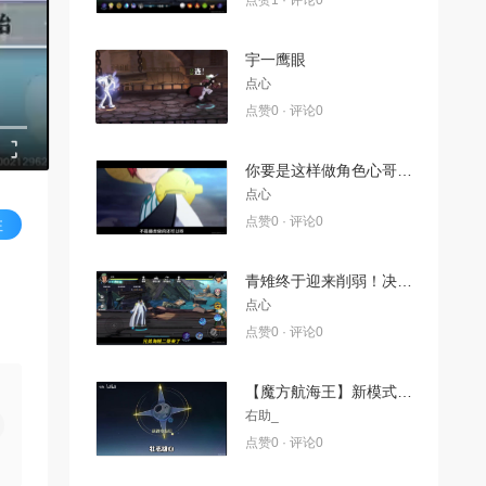
点赞1 · 评论0
宇一鹰眼
点心
点赞0 · 评论0
你要是这样做角色心哥要忍不住回归了呀
点心
点赞0 · 评论0
注
青雉终于迎来削弱！决斗场环境回暖！
点心
点赞0 · 评论0
【魔方航海王】新模式？只用普攻的竞技场？！
右助_
点赞0 · 评论0