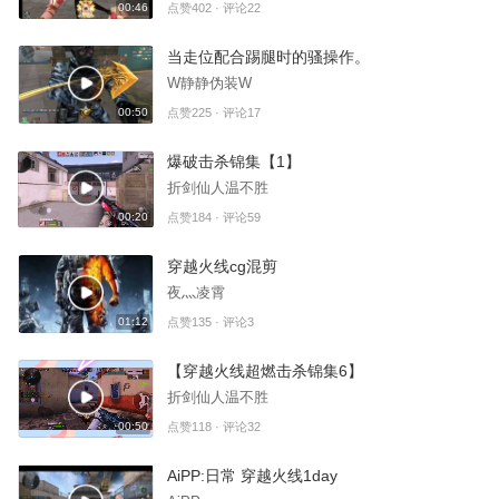
00:46
点赞402 · 评论22
当走位配合踢腿时的骚操作。
W静静伪装W
00:50
点赞225 · 评论17
爆破击杀锦集【1】
折剑仙人温不胜
00:20
点赞184 · 评论59
穿越火线cg混剪
夜灬凌霄
01:12
点赞135 · 评论3
【穿越火线超燃击杀锦集6】
折剑仙人温不胜
00:50
点赞118 · 评论32
AiPP:日常 穿越火线1day