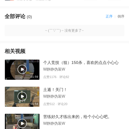
全部评论
(0)
正序
倒序
~ (￣▽￣) ~ 没有更多了~
相关视频
个人竞技（狙）150杀，喜欢的点点小心心
W静静伪装W
01:59
点赞1176 · 评论82
土遁！关门！
W静静伪装W
01:54
点赞512 · 评论20
苦练好久才练出来的，给个小心心吧。
W静静伪装W