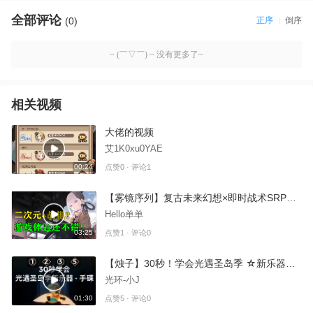
全部评论
(0)
正序
倒序
~ (￣▽￣) ~ 没有更多了~
相关视频
大佬的视频
艾1K0xu0YAE
00:24
点赞0 · 评论1
【雾镜序列】复古未来幻想×即时战术SRPG，很新颖的二游！
Hello单单
03:25
点赞1 · 评论0
【烛子】30秒！学会光遇圣岛季 ☆新乐器☆ 手碟！青花瓷 光遇手碟教程 原作者：b站 烛子ikina_光遇
光环-小J
01:30
点赞5 · 评论0