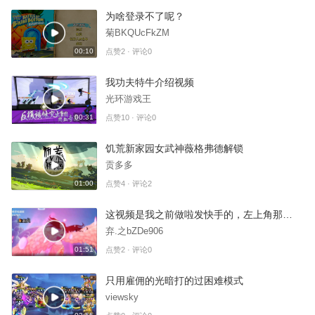
为啥登录不了呢？
菊BKQUcFkZM
00:10
点赞2 · 评论0
我功夫特牛介绍视频
光环游戏王
00:31
点赞10 · 评论0
饥荒新家园女武神薇格弗德解锁
贡多多
01:00
点赞4 · 评论2
这视频是我之前做啦发快手的，左上角那个水印是我自己的快手号，可查，官方大大请别封
弃.之bZDe906
01:51
点赞2 · 评论0
只用雇佣的光暗打的过困难模式
viewsky