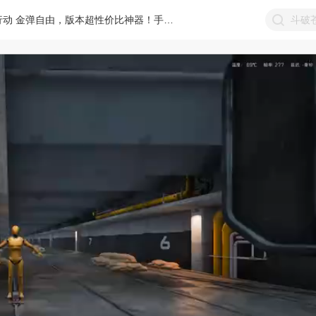
三角洲行动 金弹自由，版本超性价比神器！手感更好，后坐更小的先进后坐AKM改法教学！【A+】