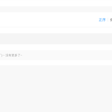
正序
￣) ~ 没有更多了~