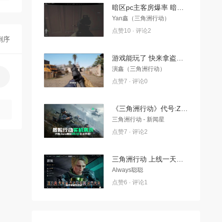
暗区pc主客房爆率 暗区pc主客房爆率再试试
Yan鑫（三角洲行动）
点赞10 · 评论2
倒序
游戏能玩了 快来拿盗格吧三角洲行动手游 游戏能玩了， 快来拿资格吧三角洲行动手游
演鑫（三角洲行动）
点赞7 · 评论0
《三角洲行动》代号:Zero测试 | 危险行动实机
三角洲行动 - 新闻星
点赞7 · 评论2
三角洲行动 上线一天就削弱！大招顶6个虎蹲炮！全新干员液氮超详细介绍与实战解说！
Always聪聪
点赞6 · 评论1