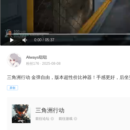
0:00
/
05:37
Always聪聪
粉丝176 · 2025-08-08
三角洲行动 金弹自由，版本超性价比神器！手感更好，后坐
原创
三角洲行动
前往论坛
前往游戏