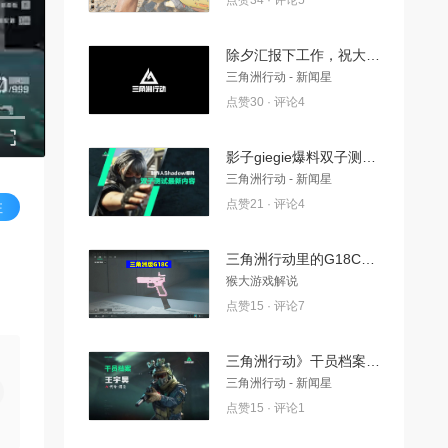
点赞34 · 评论5
除夕汇报下工作，祝大家新春快乐!
三角洲行动 - 新闻星
点赞30 · 评论4
影子giegie爆料双子测试最新内容！
三角洲行动 - 新闻星
点赞21 · 评论4
注
三角洲行动里的G18C了解下
猴大游戏解说
点赞15 · 评论7
三角洲行动》干员档案-王宇昊——代号：威龙
三角洲行动 - 新闻星
点赞15 · 评论1