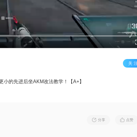
关 
更小的先进后坐AKM改法教学！【A+】
分享
点赞