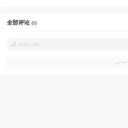
全部评论
(0)
说点什么吧~
~ (￣▽