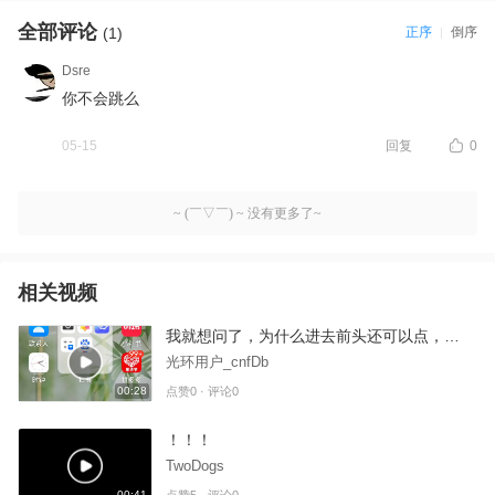
全部评论
(1)
正序
倒序
Dsre
你不会跳么
05-15
回复
0
~ (￣▽￣) ~ 没有更多了~
相关视频
我就想问了，为什么进去前头还可以点，为什么一下子就按了许多，然后就啥也点不了？-1
光环用户_cnfDb
00:28
点赞0 · 评论0
！！！
TwoDogs
00:41