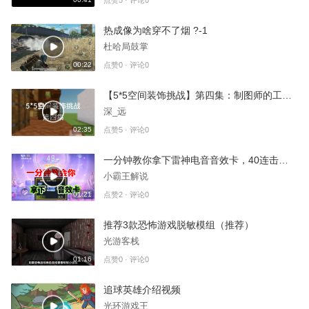
点赞5 · 评论0
热成像为啥穿不了烟 ?-1
杜哈局鼓掌
00:22
点赞0 · 评论0
【5*5空间装饰挑战】第四集：制图师的工作室
深_远
02:35
点赞5 · 评论0
一分钟教你拿下雷神电音音效卡，40连击百分百过！
小霸王解说
01:21
点赞2 · 评论0
推荐3款恐怖游戏脱敏模组（推荐）
光游客栈
01:16
点赞0 · 评论0
追球英雄介绍视频
光环游戏王