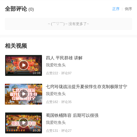
全部评论
(0)
正序
倒序
~ (￣▽￣) ~ 没有更多了~
相关视频
四人 平民群雄 讲解
我爱吃鱼头
10:08
点赞222 · 评论97
七窍玲珑战法提升夏侯惇生存克制极限甘宁
我爱吃鱼头
10:45
点赞182 · 评论35
蜀国铁桶阵容 后期可以很强
我爱吃鱼头
10:20
点赞131 · 评论27