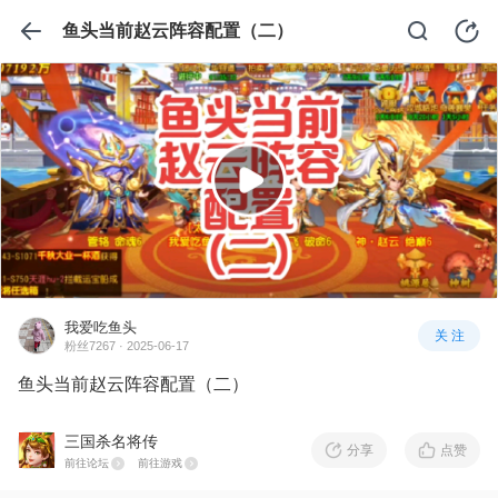
鱼头当前赵云阵容配置（二）
我爱吃鱼头
关 注
粉丝7267 · 2025-06-17
鱼头当前赵云阵容配置（二）
三国杀名将传
分享
点赞
前往论坛
前往游戏