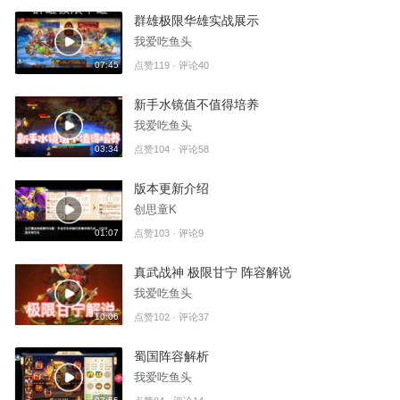
群雄极限华雄实战展示
我爱吃鱼头
07:45
点赞119 · 评论40
新手水镜值不值得培养
我爱吃鱼头
03:34
点赞104 · 评论58
版本更新介绍
创思童K
01:07
点赞103 · 评论9
真武战神 极限甘宁 阵容解说
我爱吃鱼头
10:06
点赞102 · 评论37
蜀国阵容解析
我爱吃鱼头