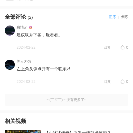
全部评论
(2)
正序
倒序
怠惰w
建议联系下客，服看看。
2024-02-22
回复
0
美人为馅
左上角头像点开有一个联系kf
2024-02-22
回复
0
~ (￣▽￣) ~ 没有更多了~
相关视频
【小冰冰传奇】九发十连就出这些？