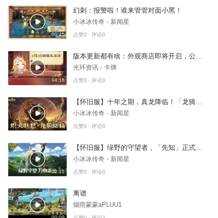
幻刺：报警啦！谁来管管对面小黑！
小冰冰传奇 - 新闻星
00:45
点赞0 · 评论0
版本更新都有啥：外观商店即将开启，公会战S2优化
光环资讯 - 卡牌
04:16
点赞0 · 评论0
【怀旧服】十年之期，真龙降临！「龙骑士」正式回归！
小冰冰传奇 - 新闻星
02:14
点赞0 · 评论0
【怀旧服】绿野的守望者，「先知」正式回归！
小冰冰传奇 - 新闻星
02:15
点赞0 · 评论0
离谱
烟雨蒙蒙aPLUU1
00:09
点赞0 · 评论2