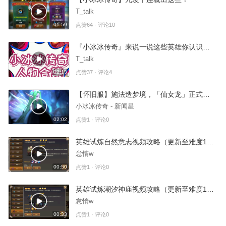
T_talk
01:59
点赞64 · 评论10
『小冰冰传奇』来说一说这些英雄你认识几个😁
T_talk
02:13
点赞37 · 评论4
【怀旧服】施法造梦境，「仙女龙」正式回归！
小冰冰传奇 - 新闻星
02:02
点赞1 · 评论0
英雄试炼自然意志视频攻略（更新至难度12）-3
怠惰w
00:50
点赞1 · 评论0
英雄试炼潮汐神庙视频攻略（更新至难度12）-2
怠惰w
00:33
点赞1 · 评论0