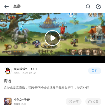
离谱
烟雨蒙蒙aPLUU1
关 注
粉丝0 · 2024-02-22
离谱
这游戏是真离谱，我聊天还没解锁就显示我被举报了，禁言处理
小冰冰传奇
分享
点赞
前往论坛