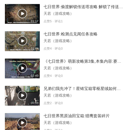
七日世界:偷渡解锁传送塔攻略 解锁了传送塔，让你赢在起跑线
天若（游戏攻略）
01:17
点赞5 · 评论1
七日世界:检测点见闻任务攻略
天若（游戏攻略）
01:04
点赞4 · 评论0
《七日世界》萌新攻略第3集,本集内容:赛季制各阶段解析与开服指南
天若（游戏攻略）
02:43
点赞4 · 评论0
兄弟们我先冲了！星铸宝箱零枢星绒如何？速看实机演示！
天若（游戏攻略）
00:53
点赞2 · 评论0
七日世界黑原油田宝箱:猎鹰套装碎片
天若（游戏攻略）