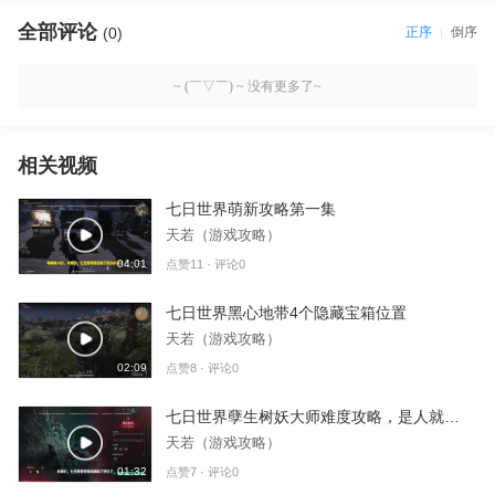
全部评论
(0)
正序
倒序
~ (￣▽￣) ~ 没有更多了~
相关视频
七日世界萌新攻略第一集
天若（游戏攻略）
04:01
点赞11 · 评论0
七日世界黑心地带4个隐藏宝箱位置
天若（游戏攻略）
02:09
点赞8 · 评论0
七日世界孽生树妖大师难度攻略，是人就能过
天若（游戏攻略）
01:32
点赞7 · 评论0